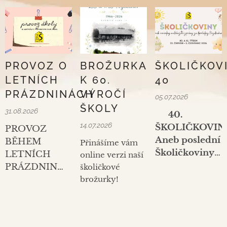
PROVOZ O
BROŽURKA
ŠKOLIČKOV
LETNÍCH
K 60.
40
PRÁZDNINÁCH
VÝROČÍ
05.07.2026
ŠKOLY
31.08.2026
💛
40.
14.07.2026
ŠKOLIČKOVIN
PROVOZ
Aneb poslední
BĚHEM
Přinášíme vám
Školičkoviny
LETNÍCH
online verzi naší
školního
PRÁZDNIN
školičkové
roku…
2026
brožurky!