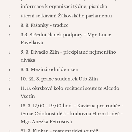
informace k organizaci týdne, písnička
úterní setkávání Žákovského parlamentu
3. 3. Fašanky - tradice
3.3. Střední článek podpory - Mgr. Lucie
Pavelková
5. 3. Divadlo Zlín - předplatné nejmenšího
diváka
8. 3. Mezinárodní den žen
10.-21. 3. praxe studentek Utb Zlín
11. 3. okrskové kolo recitační soutěže Alcedo
Vsetín
18. 3. 17,00 - 19,00 hod. - Kavárna pro rodiče -
téma: Odolnost dětí - knihovna Horní Lideč -
Mgr. Anežka Petrošová
21. 3. Klokan - matematická soutěž