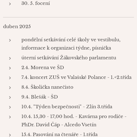
30. 5. focení
duben 2025
pondělní setkávání celé školy ve vestibulu,
informace k organizaci týdne, písnička
úterní setkávání Žákovského parlamentu
2.4. Morena ve ŠD
7.4. koncert ZUŠ ve Valašské Polance - 1.+2.třída
8.4. Školička nanečisto
9.4. Blešák - ŠD
10.4. "Týden bezpečnosti" - Zlín 3.třída
10.4. 15,30 - 17,00 hod. - Kavárna pro rodiče -
PhDr. David Čáp - Alcedo Vsetín
15.4. Pasování na čtenáře - 1.třída