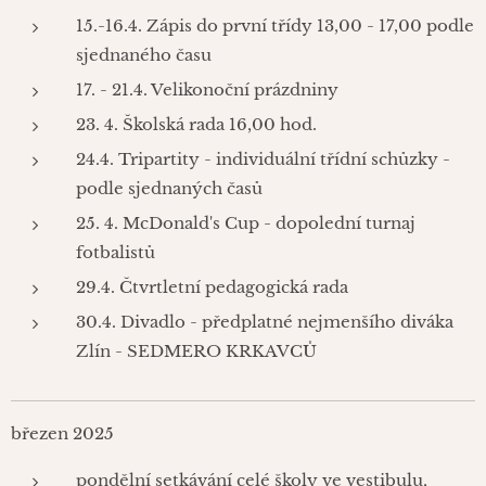
15.-16.4. Zápis do první třídy 13,00 - 17,00 podle
sjednaného času
17. - 21.4. Velikonoční prázdniny
23. 4. Školská rada 16,00 hod.
24.4. Tripartity - individuální třídní schůzky -
podle sjednaných časů
25. 4. McDonald's Cup - dopolední turnaj
fotbalistů
29.4. Čtvrtletní pedagogická rada
30.4. Divadlo - předplatné nejmenšího diváka
Zlín - SEDMERO KRKAVCŮ
březen 2025
pondělní setkávání celé školy ve vestibulu,