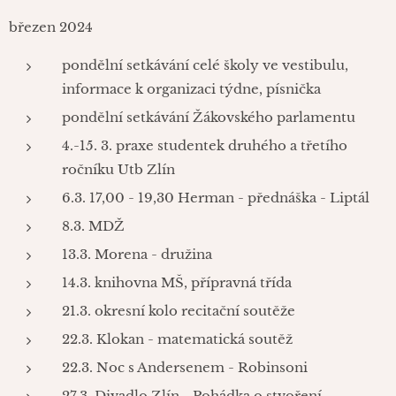
březen 2024
pondělní setkávání celé školy ve vestibulu,
informace k organizaci týdne, písnička
pondělní setkávání Žákovského parlamentu
4.-15. 3. praxe studentek druhého a třetího
ročníku Utb Zlín
6.3. 17,00 - 19,30 Herman - přednáška - Liptál
8.3. MDŽ
13.3. Morena - družina
14.3. knihovna MŠ, přípravná třída
21.3. okresní kolo recitační soutěže
22.3. Klokan - matematická soutěž
22.3. Noc s Andersenem - Robinsoni
27.3. Divadlo Zlín - Pohádka o stvoření -