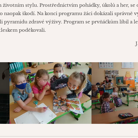
 životním stylu. Prostřednictvím pohádky, úkolů a her, se d
co naopak škodí. Na konci programu žáci dokázali správně v
li pyramidu zdravé výživy. Program se prvňáčkům líbil a lek
tleskem poděkovali.