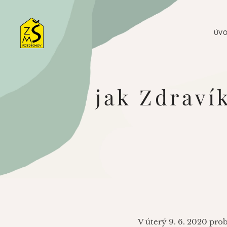
ÚV
jak Zdraví
V úterý 9. 6. 2020 prob