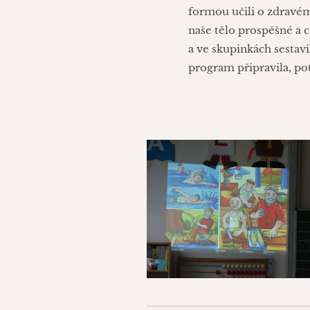
formou učili o zdravém
naše tělo prospěšné a 
a ve skupinkách sestavi
program připravila, po