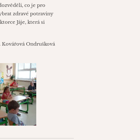
ozvěděli, co je pro
ybrat zdravé potraviny
torce Jáje, která si
J. Kovářová Ondrušková