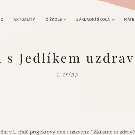
OD
AKTUALITY
O ŠKOLE
ZÁKLADNÍ ŠKOLA
MATE
k s Jedlíkem uzdrav
1. třída
ěhl v 1. třídě projektový den s názvem: " Zkusme to zdravě