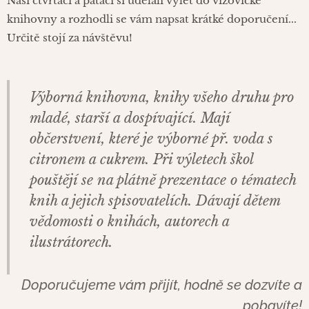
Naši čtvrťáci a páťáci si udělali výlet do vizovické
knihovny a rozhodli se vám napsat krátké doporučení...
Určitě stojí za návštěvu!
Výborná knihovna, knihy všeho druhu pro
mladé, starší a dospívající. Mají
občerstvení, které je výborné př. voda s
citronem a cukrem. Při výletech škol
pouštějí se na plátně prezentace o tématech
knih a jejich spisovatelích. Dávají dětem
vědomosti o knihách, autorech a
ilustrátorech.
Doporučujeme vám přijít, hodně se dozvíte a
pobavíte!