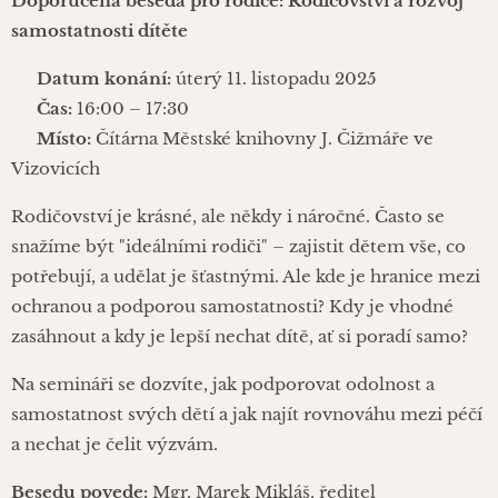
Doporučená beseda pro rodiče: Rodičovství a rozvoj
samostatnosti dítěte
📅
Datum konání:
úterý 11. listopadu 2025
⏰
Čas:
16:00 – 17:30
📍
Místo:
Čítárna Městské knihovny J. Čižmáře ve
Vizovicích
Rodičovství je krásné, ale někdy i náročné. Často se
snažíme být "ideálními rodiči" – zajistit dětem vše, co
potřebují, a udělat je šťastnými. Ale kde je hranice mezi
ochranou a podporou samostatnosti? Kdy je vhodné
zasáhnout a kdy je lepší nechat dítě, ať si poradí samo?
Na semináři se dozvíte, jak podporovat odolnost a
samostatnost svých dětí a jak najít rovnováhu mezi péčí
a nechat je čelit výzvám.
Besedu povede:
Mgr. Marek Mikláš, ředitel