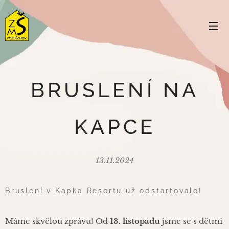
BRUSLENÍ NA
KAPCE
13.11.2024
Bruslení v Kapka Resortu už odstartovalo! ❄️
⛸️
Máme skvělou zprávu! Od
13. listopadu
jsme se s dětmi