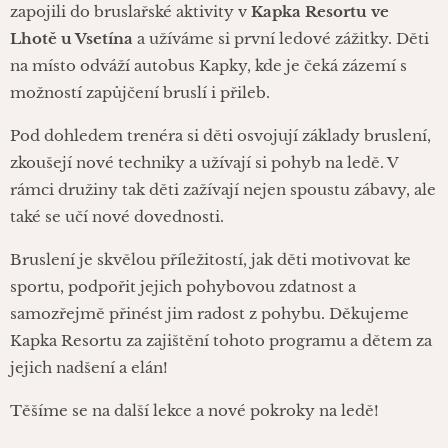
zapojili do bruslařské aktivity v
Kapka Resortu ve
Lhotě u Vsetína
a užíváme si první ledové zážitky. Děti
na místo odváží autobus Kapky, kde je čeká zázemí s
možností zapůjčení bruslí i přileb.
Pod dohledem trenéra si děti osvojují základy bruslení,
zkoušejí nové techniky a užívají si pohyb na ledě. V
rámci družiny tak děti zažívají nejen spoustu zábavy, ale
také se učí nové dovednosti.
Bruslení je skvělou příležitostí, jak děti motivovat ke
sportu, podpořit jejich pohybovou zdatnost a
samozřejmě přinést jim radost z pohybu. Děkujeme
Kapka Resortu za zajištění tohoto programu a dětem za
jejich nadšení a elán! 🎉
Těšíme se na další lekce a nové pokroky na ledě! 😊