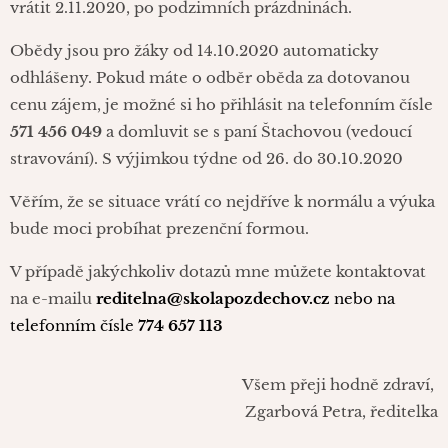
vrátit 2.11.2020, po podzimních prázdninách.
Obědy jsou pro žáky od 14.10.2020 automaticky
odhlášeny. Pokud máte o odběr oběda za dotovanou
cenu zájem, je možné si ho přihlásit na telefonním čísle
571 456 049
a domluvit se s paní Štachovou (vedoucí
stravování). S výjimkou týdne od 26. do 30.10.2020
Věřím, že se situace vrátí co nejdříve k normálu a výuka
bude moci probíhat prezenční formou.
V případě jakýchkoliv dotazů mne můžete kontaktovat
na e-mailu
reditelna@skolapozdechov.cz
nebo na
telefonním čísle
774 657 113
Všem přeji hodně zdraví,
Zgarbová Petra, ředitelka