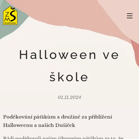
Halloween ve
škole
01.11.2024
Poděkování páťákům a družině za přiblížení
Halloweenu a našich Dušiček
Rádi poděkovali našim šikovným páťákům za to, že