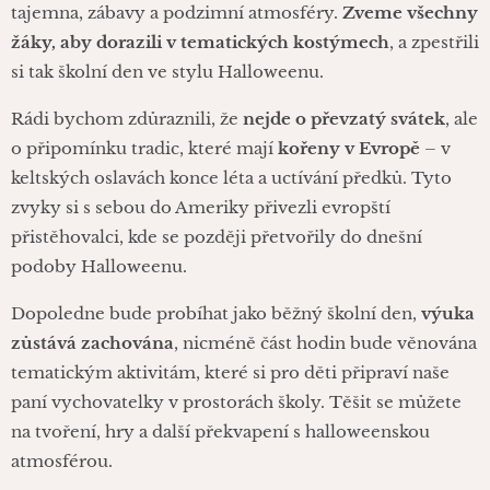
tajemna, zábavy a podzimní atmosféry.
Zveme všechny
žáky, aby dorazili v tematických kostýmech
, a zpestřili
si tak školní den ve stylu Halloweenu.
Rádi bychom zdůraznili, že
nejde o převzatý svátek
, ale
o připomínku tradic, které mají
kořeny v Evropě
– v
keltských oslavách konce léta a uctívání předků. Tyto
zvyky si s sebou do Ameriky přivezli evropští
přistěhovalci, kde se později přetvořily do dnešní
podoby Halloweenu.
Dopoledne bude probíhat jako běžný školní den,
výuka
zůstává zachována
, nicméně část hodin bude věnována
tematickým aktivitám, které si pro děti připraví naše
paní vychovatelky v prostorách školy. Těšit se můžete
na tvoření, hry a další překvapení s halloweenskou
atmosférou.