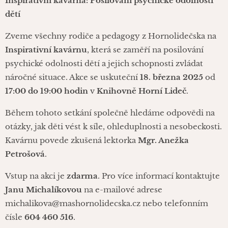
Inspirativní kavárna: Posilování psychické odolnosti
dětí
Zveme všechny rodiče a pedagogy z Hornolidečska na
Inspirativní kavárnu
, která se zaměří na posilování
psychické odolnosti dětí a jejich schopnosti zvládat
náročné situace. Akce se uskuteční
18. března 2025
od
17:00 do 19:00 hodin
v
Knihovně Horní Lideč
.​
Během tohoto setkání společně hledáme odpovědi na
otázky, jak děti vést k síle, ohleduplnosti a nesobeckosti.
Kavárnu povede zkušená lektorka
Mgr. Anežka
Petrošová
.​
Vstup na akci je
zdarma
. Pro více informací kontaktujte
Janu Michalíkovou
na e-mailové adrese
michalikova@mashornolidecska.cz nebo telefonním
čísle
604 460 516
.