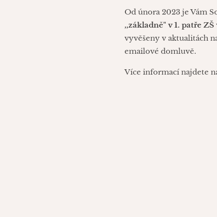
Od února 2023 je Vám So
,,základně" v 1. patře ZŠ
vyvěšeny v aktualitách n
emailové domluvě.
Více informací najdete n