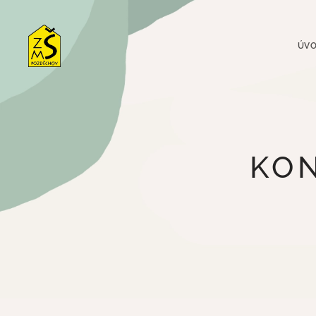
ÚV
KON