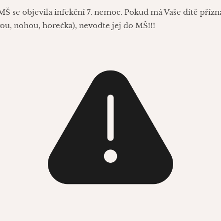
Š se objevila infekční 7. nemoc. Pokud má Vaše dítě přízn
kou, nohou, horečka), nevoďte jej do MŠ!!!