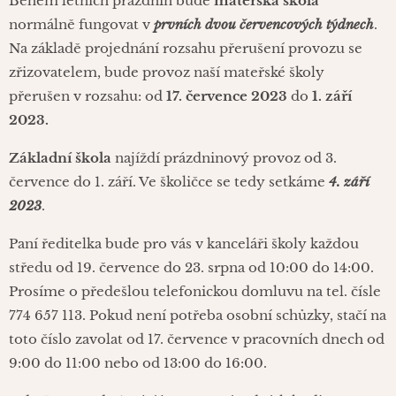
Během letních prázdnin bude
mateřská škola
normálně fungovat v
prvních dvou červencových týdnech
.
Na základě projednání rozsahu přerušení provozu se
zřizovatelem, bude provoz naší mateřské školy
přerušen v rozsahu: od
17. července 2023
do
1. září
2023.
Základní škola
najíždí prázdninový provoz od 3.
července do 1. září. Ve školičce se tedy setkáme
4. září
2023
.
Paní ředitelka bude pro vás v kanceláři školy každou
středu od 19. července do 23. srpna od 10:00 do 14:00.
Prosíme o předešlou telefonickou domluvu na tel. čísle
774 657 113. Pokud není potřeba osobní schůzky, stačí na
toto číslo zavolat od 17. července v pracovních dnech od
9:00 do 11:00 nebo od 13:00 do 16:00.