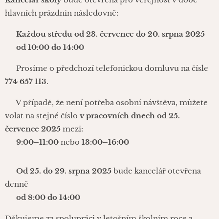
hlavních prázdnin následovně:
📅
Každou středu od 23. července do 20. srpna 2025
🕙
od 10:00 do 14:00
📞 Prosíme o předchozí telefonickou domluvu na čísle
774 657 113
.
📲 V případě, že není potřeba osobní návštěva, můžete
volat na stejné číslo
v pracovních dnech od 25.
července 2025
mezi:
🕘
9:00–11:00
nebo
13:00–16:00
📌
Od 25. do 29. srpna 2025
bude kancelář otevřena
denně
🕗
od 8:00 do 14:00
Děkujeme za spolupráci v letošním školním roce a