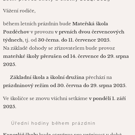
Vážení rodiče,
během letních prázdnin bude
Mateřská škola
Pozděchov
v provozu
v prvních dvou červencových
týdnech
, tj. od
30 černa. do 11. července 2025
.
Na základě dohody se zřizovatelem bude provoz
mateřské školy přerušen od 14. července do 29. srpna
2025
.
🚌
Základní škola a školní družina
přechází na
prázdninový režim od 30. června do 29. srpna 2025
.
Ve školičce se znovu všichni setkáme
v pondělí 1. září
2025
.
🕘 Úřední hodiny během prázdnin
Kancelář školy
bude otevřena pro veřejnost v době