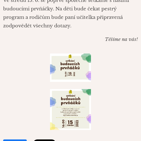
Ve středu 15. 6. se poprvé společně setkáme s našimi
budoucími prvňáčky. Na děti bude čekat pestrý
program a rodičům bude paní učitelka připravená
zodpovědět všechny dotazy.
Těšíme na vás!