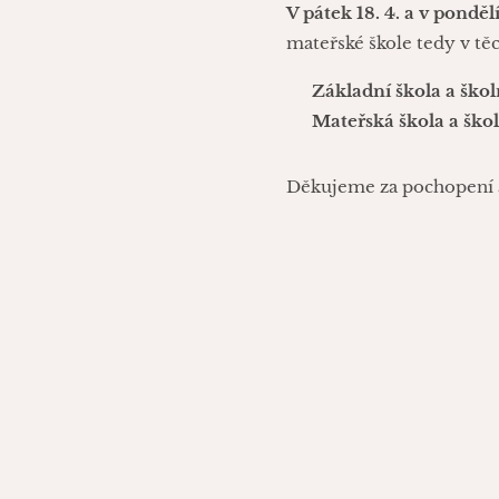
V pátek 18. 4. a v pondělí
mateřské škole tedy v těc
📚
Základní škola a škol
👶
Mateřská škola a školn
Děkujeme za pochopení a