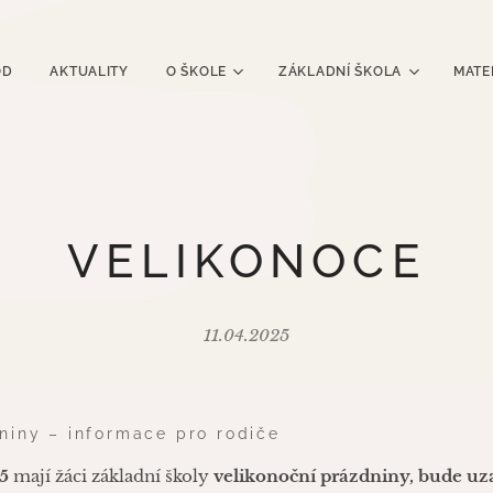
OD
AKTUALITY
O ŠKOLE
ZÁKLADNÍ ŠKOLA
MATE
VELIKONOCE
11.04.2025
niny – informace pro rodiče
5
mají žáci základní školy
velikonoční prázdniny, bude uza