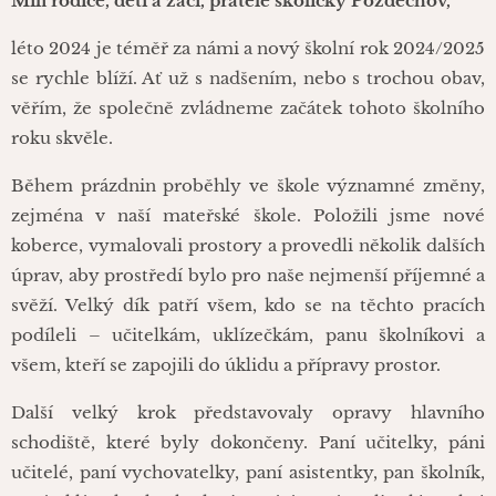
Milí rodiče, děti a žáci, přátelé školičky Pozděchov,
léto 2024 je téměř za námi a nový školní rok 2024/2025
se rychle blíží. Ať už s nadšením, nebo s trochou obav,
věřím, že společně zvládneme začátek tohoto školního
roku skvěle.
Během prázdnin proběhly ve škole významné změny,
zejména v naší mateřské škole. Položili jsme nové
koberce, vymalovali prostory a provedli několik dalších
úprav, aby prostředí bylo pro naše nejmenší příjemné a
svěží. Velký dík patří všem, kdo se na těchto pracích
podíleli – učitelkám, uklízečkám, panu školníkovi a
všem, kteří se zapojili do úklidu a přípravy prostor.
Další velký krok představovaly opravy hlavního
schodiště, které byly dokončeny. Paní učitelky, páni
učitelé, paní vychovatelky, paní asistentky, pan školník,