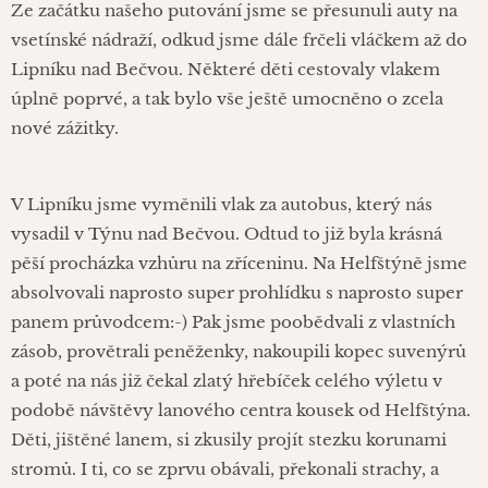
Ze začátku našeho putování jsme se přesunuli auty na
vsetínské nádraží, odkud jsme dále frčeli vláčkem až do
Lipníku nad Bečvou. Některé děti cestovaly vlakem
úplně poprvé, a tak bylo vše ještě umocněno o zcela
nové zážitky.
V Lipníku jsme vyměnili vlak za autobus, který nás
vysadil v Týnu nad Bečvou. Odtud to již byla krásná
pěší procházka vzhůru na zříceninu. Na Helfštýně jsme
absolvovali naprosto super prohlídku s naprosto super
panem průvodcem:-) Pak jsme poobědvali z vlastních
zásob, provětrali peněženky, nakoupili kopec suvenýrů
a poté na nás již čekal zlatý hřebíček celého výletu v
podobě návštěvy lanového centra kousek od Helfštýna.
Děti, jištěné lanem, si zkusily projít stezku korunami
stromů. I ti, co se zprvu obávali, překonali strachy, a